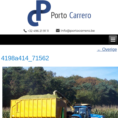
←
Overige
4198a414_71562