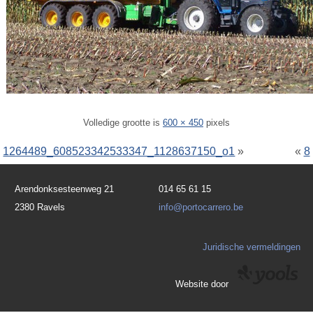
Volledige grootte is
600 × 450
pixels
1264489_608523342533347_1128637150_o1
»
«
8
Arendonksesteenweg 21
014 65 61 15
2380 Ravels
info@portocarrero.be
Juridische vermeldingen
Website door