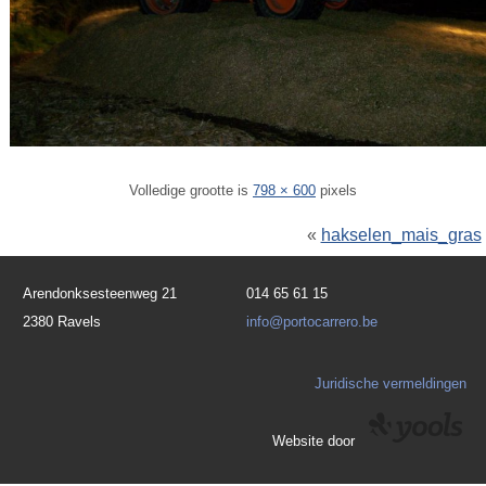
Volledige grootte is
798 × 600
pixels
«
hakselen_mais_gras
Arendonksesteenweg 21
014 65 61 15
2380 Ravels
info@portocarrero.be
Juridische vermeldingen
Website door