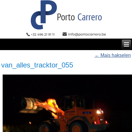
←
Mais hakselen
van_alles_tracktor_055