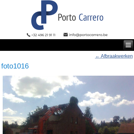
←
Afbraakwerken
foto1016