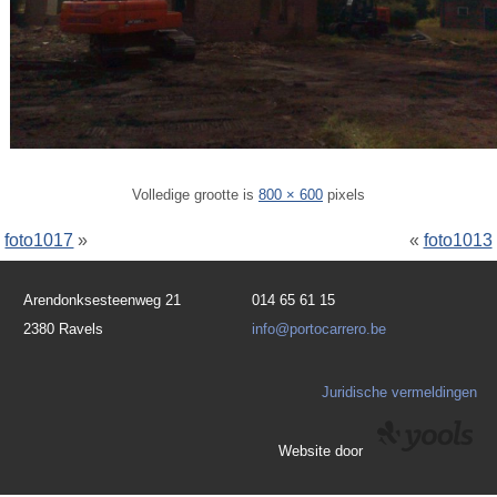
Volledige grootte is
800 × 600
pixels
foto1017
»
«
foto1013
Arendonksesteenweg 21
014 65 61 15
2380 Ravels
info@portocarrero.be
Juridische vermeldingen
Website door